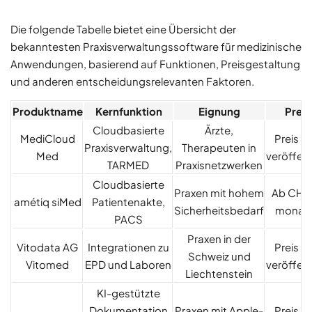
Die folgende Tabelle bietet eine Übersicht der
bekanntesten Praxisverwaltungssoftware für medizinische
Anwendungen, basierend auf Funktionen, Preisgestaltung
und anderen entscheidungsrelevanten Faktoren.
Produktname
Kernfunktion
Eignung
Preis
Cloudbasierte
Ärzte,
MediCloud
Preis ni
Praxisverwaltung,
Therapeuten in
Med
veröffent
TARMED
Praxisnetzwerken
Cloudbasierte
Praxen mit hohem
Ab CHF 
amétiq siMed
Patientenakte,
Sicherheitsbedarf
monatl
PACS
Praxen in der
Vitodata AG
Integrationen zu
Preis ni
Schweiz und
Vitomed
EPD und Laboren
veröffent
Liechtenstein
KI-gestützte
Dokumentation
Praxen mit Apple-
Preis ni