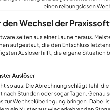
einen reibungslosen Wech
r den Wechsel der Praxissof
tware selten aus einer Laune heraus. Meist
n aufgestaut, die den Entschluss letztendl
ufigsten Auslöser hilft, die eigene Situatio
ster Auslöser
ieht so aus: Die Abrechnung schlägt fehl, di
t nach Stunden oder sogar Tagen. Genau so
s zur Wechselüberlegung bringen. Dabei is
ondern ein Muster aus wiederkehrenden Stör