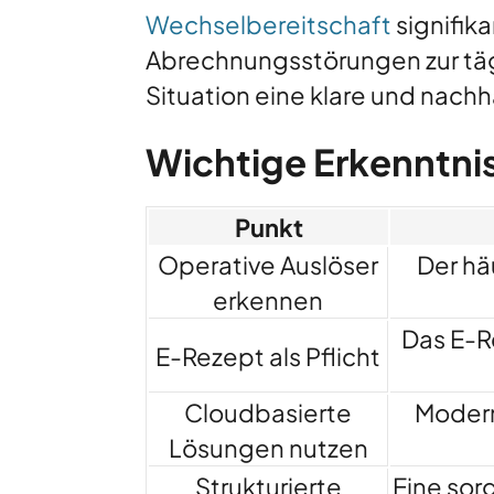
Wechselbereitschaft
signifik
Abrechnungsstörungen zur täg
Situation eine klare und nachha
Wichtige Erkenntni
Punkt
Operative Auslöser
Der hä
erkennen
Das E-R
E-Rezept als Pflicht
Cloudbasierte
Modern
Lösungen nutzen
Strukturierte
Eine sor