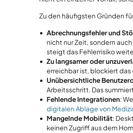
Zu den häufigsten Gründen fü
Abrechnungsfehler und St
nicht nur Zeit, sondern au
steigt das Fehlerrisiko weite
Zu langsamer oder unzuverl
erreichbar ist, blockiert d
Unübersichtliche Benutzer
Arbeitsschritt. Das summier
Fehlende Integrationen
: We
digitalen Ablage von Mediz
Mangelnde Mobilität
: Desk
keinen Zugriff aus dem Hom