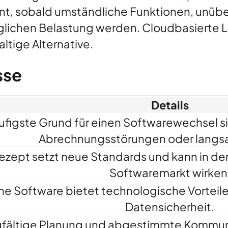
ant, sobald umständliche Funktionen, unüb
lichen Belastung werden. Cloudbasierte L
ltige Alternative.
sse
Details
ufigste Grund für einen Softwarewechsel si
Abrechnungsstörungen oder langs
ezept setzt neue Standards und kann in der
Softwaremarkt wirken
e Software bietet technologische Vorteile 
Datensicherheit.
gfältige Planung und abgestimmte Kommuni