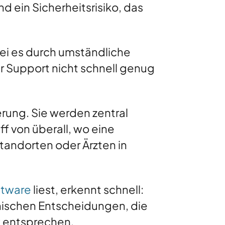
d ein Sicherheitsrisiko, das
sei es durch umständliche
 Support nicht schnell genug
rung. Sie werden zentral
ff von überall, wo eine
tandorten oder Ärzten in
ftware
liest, erkennt schnell:
nischen Entscheidungen, die
k entsprechen.