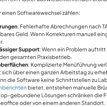
r einen Softwarewechsel zählen:
örungen
: Fehlerhafte Abrechnungen nach 
ch bares Geld. Wenn Korrekturen manuell 
r.
ässiger Support
: Wenn ein Problem auftritt
as den gesamten Praxisbetrieb.
oberflächen
: Komplizierte Menüführung ver
t sich über einen ganzen Arbeitstag zu erhe
nn die Software keine Schnittstellen zu La
inberichten
bietet, entstehen manuelle Brü
top-gebundene Lösungen schränken die Flex
eoffice oder von einem anderen Standort.