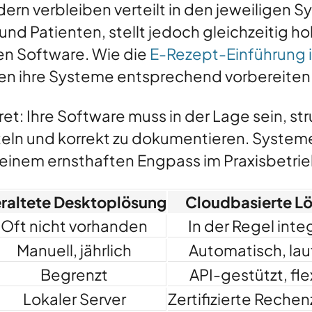
dern verbleiben verteilt in den jeweiligen 
und Patienten, stellt jedoch gleichzeitig 
en Software. Wie die
E-Rezept-Einführung i
sen ihre Systeme entsprechend vorbereiten
t: Ihre Software muss in der Lage sein, st
teln und korrekt zu dokumentieren. Systeme
 einem ernsthaften Engpass im Praxisbetrie
raltete Desktoplösung
Cloudbasierte L
Oft nicht vorhanden
In der Regel integ
Manuell, jährlich
Automatisch, la
Begrenzt
API-gestützt, fle
Lokaler Server
Zertifizierte Reche