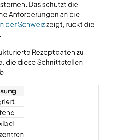
Systemen. Das schützt die
hohe Anforderungen an die
n der Schweiz
zeigt, rückt die
.
rukturierte Rezeptdaten zu
, die diese Schnittstellen
b.
ösung
riert
ufend
xibel
nzentren