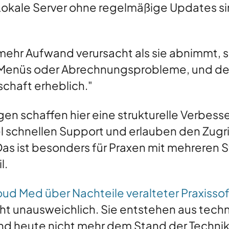
 Lokale Server ohne regelmäßige Updates sin
mehr Aufwand verursacht als sie abnimmt, 
 Menüs oder Abrechnungsprobleme, und der
schaft erheblich."
n schaffen hier eine strukturelle Verbesse
gel schnellen Support und erlauben den Zugri
as ist besonders für Praxen mit mehreren S
l.
ud Med über Nachteile veralteter Praxisso
cht unausweichlich. Sie entstehen aus tech
und heute nicht mehr dem Stand der Techni