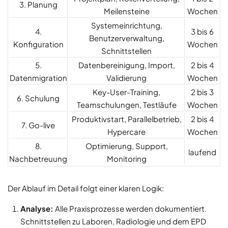
3. Planung
Meilensteine
Wochen
Systemeinrichtung,
4.
3 bis 6
Benutzerverwaltung,
Konfiguration
Wochen
Schnittstellen
5.
Datenbereinigung, Import,
2 bis 4
Datenmigration
Validierung
Wochen
Key-User-Training,
2 bis 3
6. Schulung
Teamschulungen, Testläufe
Wochen
Produktivstart, Parallelbetrieb,
2 bis 4
7. Go-live
Hypercare
Wochen
8.
Optimierung, Support,
laufend
Nachbetreuung
Monitoring
Der Ablauf im Detail folgt einer klaren Logik:
Analyse:
Alle Praxisprozesse werden dokumentiert.
Schnittstellen zu Laboren, Radiologie und dem EPD