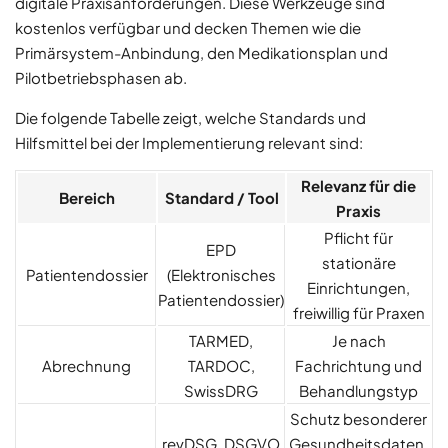
digitale Praxisanforderungen. Diese Werkzeuge sind
kostenlos verfügbar und decken Themen wie die
Primärsystem-Anbindung, den Medikationsplan und
Pilotbetriebsphasen ab.
Die folgende Tabelle zeigt, welche Standards und
Hilfsmittel bei der Implementierung relevant sind:
Relevanz für die
Bereich
Standard / Tool
Praxis
Pflicht für
EPD
stationäre
Patientendossier
(Elektronisches
Einrichtungen,
Patientendossier)
freiwillig für Praxen
TARMED,
Je nach
Abrechnung
TARDOC,
Fachrichtung und
SwissDRG
Behandlungstyp
Schutz besonderer
revDSG, DSGVO
Gesundheitsdaten,