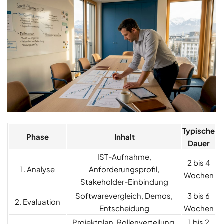
Typische
Phase
Inhalt
Dauer
IST-Aufnahme,
2 bis 4
1. Analyse
Anforderungsprofil,
Wochen
Stakeholder-Einbindung
Softwarevergleich, Demos,
3 bis 6
2. Evaluation
Entscheidung
Wochen
Projektplan, Rollenverteilung,
1 bis 2