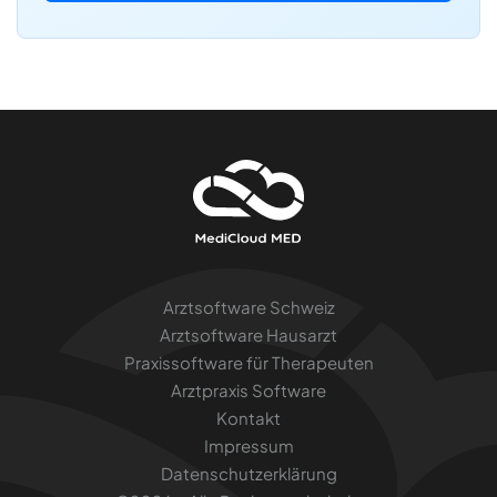
Arztsoftware Schweiz
Arztsoftware Hausarzt
Praxissoftware für Therapeuten
Arztpraxis Software
Kontakt
Impressum
Datenschutzerklärung