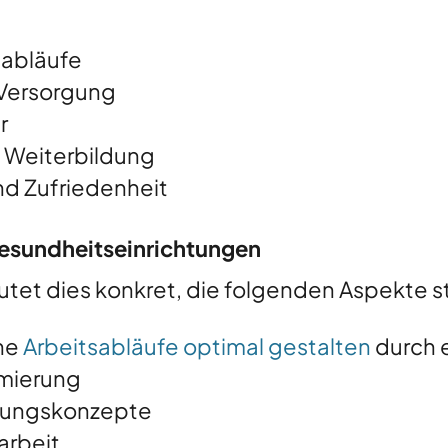
sabläufe
 Versorgung
r
d Weiterbildung
d Zufriedenheit
Gesundheitseinrichtungen
tet dies konkret, die folgenden Aspekte st
ne
Arbeitsabläufe optimal gestalten
durch 
imierung
rgungskonzepte
arbeit