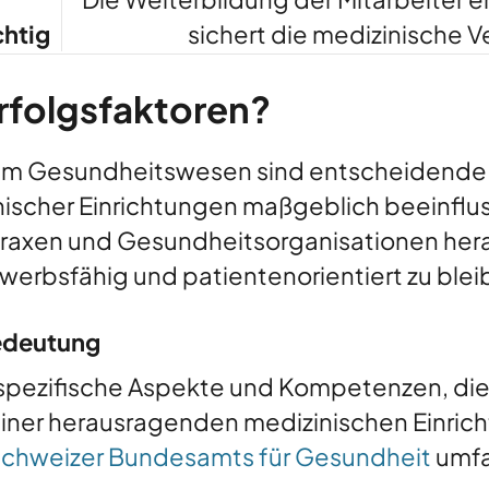
chtig
sichert die medizinische V
Erfolgsfaktoren?
en im Gesundheitswesen sind entscheidende 
nischer Einrichtungen maßgeblich beeinflus
 Praxen und Gesundheitsorganisationen he
erbsfähig und patientenorientiert zu blei
Bedeutung
d spezifische Aspekte und Kompetenzen, di
 einer herausragenden medizinischen Einri
chweizer Bundesamts für Gesundheit
umfa