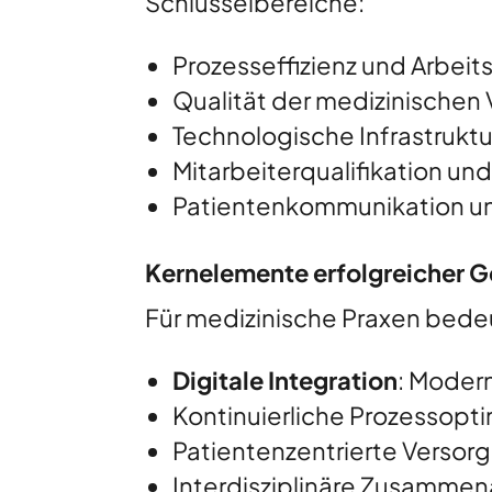
Schlüsselbereiche:
Prozesseffizienz und Arbeit
Qualität der medizinischen
Technologische Infrastruktu
Mitarbeiterqualifikation un
Patientenkommunikation un
Kernelemente erfolgreicher 
Für medizinische Praxen bedeu
Digitale Integration
: Moder
Kontinuierliche Prozessopt
Patientenzentrierte Verso
Interdisziplinäre Zusammen