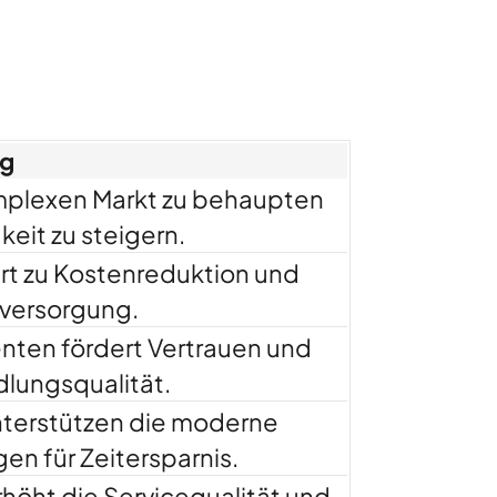
ng
omplexen Markt zu behaupten
keit zu steigern.
rt zu Kostenreduktion und
nversorgung.
enten fördert Vertrauen und
dlungsqualität.
nterstützen die moderne
en für Zeitersparnis.
rhöht die Servicequalität und