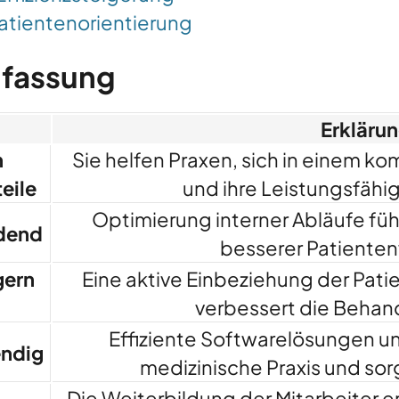
atientenorientierung
fassung
Erkläru
n
Sie helfen Praxen, sich in einem k
eile
und ihre Leistungsfähig
Optimierung interner Abläufe füh
idend
besserer Patiente
gern
Eine aktive Einbeziehung der Pati
verbessert die Behan
Effiziente Softwarelösungen u
endig
medizinische Praxis und sorg
Die Weiterbildung der Mitarbeiter e